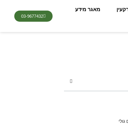
קעין
מאגר מידע
03-9677432