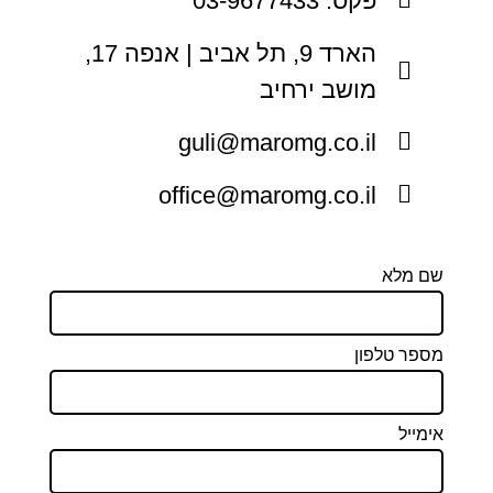
פקס: 03-9677433
הארד 9, תל אביב | אנפה 17,
מושב ירחיב
guli@maromg.co.il
office@maromg.co.il
שם מלא
מספר טלפון
אימייל