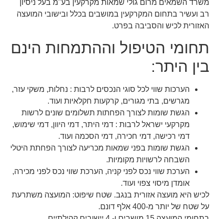
משרד השמאים מרום גולי שמאות מקרקעין בע"מ בעל ניסיון
רב ועשיר בתחום המקרקעין במושבים בכלל ובישובי המועצה
האזורית לכיש והסביבה בפרט.
תחומי הטיפול וההתמחות הינם
בין היתר:
הערכות שווי לכל סוגי הנכסים לרבות : נחלות, משקי עזר,
מגרשים, בתי מגורים, קרקעות חקלאיות ועוד.
הגשת שומות לצורך הפחתות תשלומים שונים לרשות
מקרקעי ישראל לרבות : דמי היתר, דמי היוון, דמי שימוש,
דמי רכישה, דמי חכירה, דמי הסכמה ועוד.
הגשת שומות בפני שמאות מכריעה לצורך הפחתת היטלי
השבחה לרשויות מקומיות.
הערכת שווי נכס לפני קניה, הערכת שווי נכס לפני מכירה,
אומדן מיסוי צפוי ועוד.
לכיש היא מועצה אזורית בנגב. שטח שיפוט: המועצה משתרעת
על שטח של יותר מ-400 אלף דונם.
בתחומי המועצה 15 מושבים ו- 4 יישובים קהילתיים.