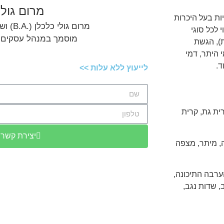
מרום גולי
ות בעל היכרות
מרום גולי כלכלן (.B.A) ושמאי מקרקעין,
 לכל סוגי
מוסמך במנהל עסקים (.M.B.A
ת), הגשת
 היתר, דמי
ד.
לייעוץ ללא עלות >>
ית גת, קרית
יצירת קשר
ה, מיתר, מצפה
הערבה התיכונה,
, שדות נגב,