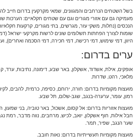
בשל השטחים הנרחבים והמגוונים, שמאי מקרקעין בדרום חייב להי
מעמיקה גם עם אזורי מגורים וגם עם שטחים חקלאיים: הערכות שווי
הנכסים (נחלות, משקי עזר, מגרשים, בתי מגורים, קרקעות חקלאיו
שומות לצורך הפחתות תשלומים שונים לרשות מקרקעי ישראל (דמי
היוון, דמי שימוש, דמי רכישה, דמי חכירה, דמי הסכמה ואחרים), ועו
ערים בדרום:
אופקים, אילת, אשדוד, אשקלון, באר שבע, דימונה, נתיבות, ערד, קר
מלאכי, רהט, שדרות.
מועצות מקומיות בדרום: חורה, ירוחם, כסיפה, כרמית, להבים, לקי
רמון, עומר, ערערה-בנגב, שגב-שלום, תל שבע.
מועצות אזוריות בדרום: אל קסום, אשכול, באר טוביה, בני שמעון, 
חבל אילות, חוף אשקלון, יואב, לכיש, מרחבים, נווה מדבר, רמת נגב
שער הנגב, שפיר, תמר.
מועצות מקומיות תעשייתיות בדרום: נאות חובב.