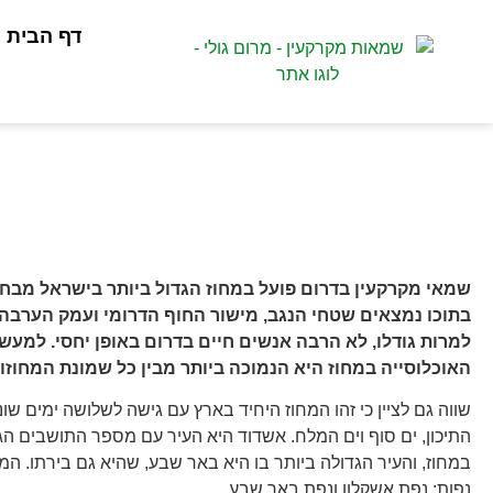
דף הבית
מרום גולי שמאי מקרקעין
»
מאגר מידע
»
אזורי פעילות
»
שמאי מקרקעין
שמאי מקרקעין דרום
שמאי מקרקעין בדרום פועל במחוז הגדול ביותר בישראל מבח
בתוכו נמצאים שטחי הנגב, מישור החוף הדרומי ועמק הערבה, 
למרות גודלו, לא הרבה אנשים חיים בדרום באופן יחסי. למעש
האוכלוסייה במחוז היא הנמוכה ביותר מבין כל שמונת המחוזות
שווה גם לציין כי זהו המחוז היחיד בארץ עם גישה לשלושה ימים שונ
התיכון, ים סוף וים המלח. אשדוד היא העיר עם מספר התושבים הג
במחוז, והעיר הגדולה ביותר בו היא באר שבע, שהיא גם בירתו. המח
נפות: נפת אשקלון ונפת באר שבע.