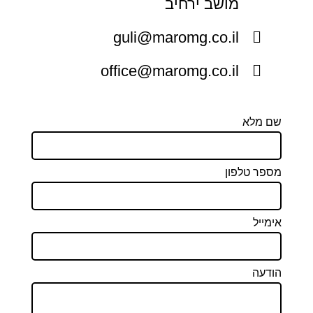
מושב ירחיב
guli@maromg.co.il
office@maromg.co.il
שם מלא
מספר טלפון
אימייל
הודעה