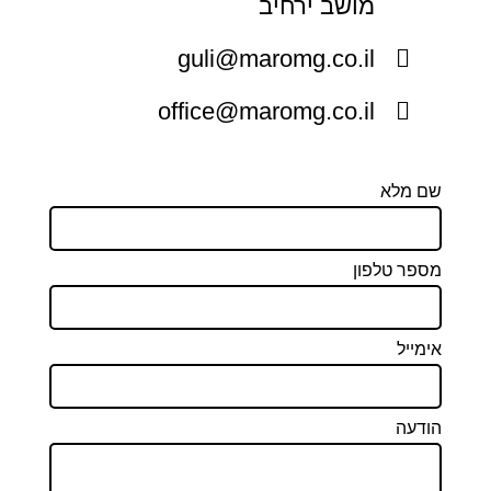
מושב ירחיב
guli@maromg.co.il
office@maromg.co.il
שם מלא
מספר טלפון
אימייל
הודעה