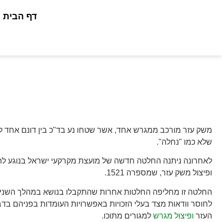
דף הבית
מרום גולי שמאי מקרקעין
»
תחומי פעילות
»
רשות מקרקעי ישראל
»
היוו
היוון משק עזר – פיצול משק עזר – ה
משק עזר מורכב ממגרש אחד, אשר שטחו נע בד"כ בין דונם אחד 
שלא כמו "נחלה".
לאחרונה ניתנה החלטה חדשה של מועצת מקרקעי ישראל בנוגע להי
ופיצול משק עזר, שמספרה 1521.
החלטה זו מחליפה החלטות אחרות שהתקבלו בנושא במהלך השני
לחוסר וודאות מצד בעלי הזכויות באפשרויות העומדות בפניהם בדב
העזר
ופיצול מגרש
למגורים מתוכו.