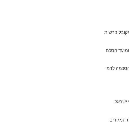
מקובל ברשות
 בקשה של מוכר וקונה בתוך 120 ימים ממועד הסכם
ההסכמה לדמי
 ישראל
ות מעבר ל 160 מ"ר ביחידת המגורים