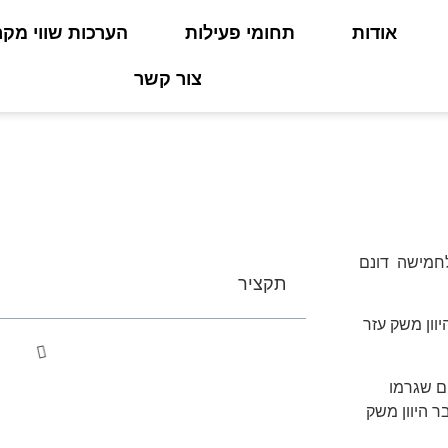
אודות
תחומי פעילות
הערכות שווי מקר
צור קשר
ן משק עזר – פיצול משק עזר – החלטה 1521
חלטה 1521
לחמישה דונם
תקציר
וון משק עזר
ם שגרמו
ר היוון משק