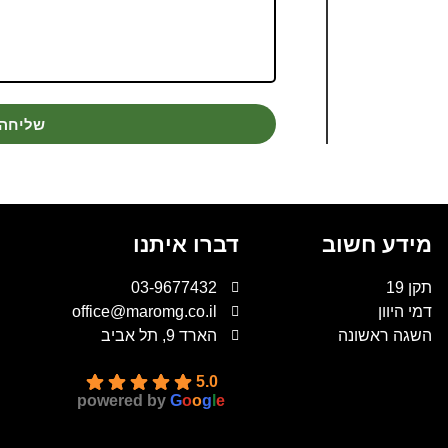
שליחה
מידע חשוב
דברו איתנו
תקן 19
03-9677432
דמי היוון
office@maromg.co.il
השגה ראשונה
הארד 9, תל אביב
5.0
powered by
G
o
o
g
l
e