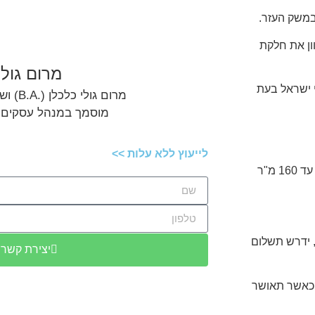
ון את חלקת
מרום גולי
קרקעי ישראל בעת
מרום גולי כלכלן (.B.A) ושמאי מקרקעין,
מוסמך במנהל עסקים (.M.B.A
לייעוץ ללא עלות >>
1. החלטה 1521 מאפשרת להוון את זכויות בית המגורים בגודל של עד 160 מ"ר
יצירת קשר
 השטח כאשר תאושר